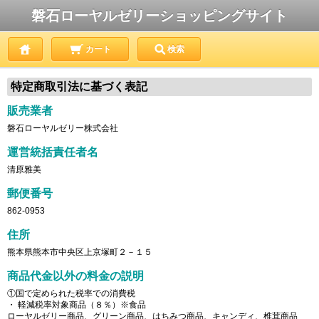
磐石ローヤルゼリーショッピングサイト
カート
検索
特定商取引法に基づく表記
販売業者
磐石ローヤルゼリー株式会社
運営統括責任者名
清原雅美
郵便番号
862-0953
住所
熊本県熊本市中央区上京塚町２－１５
商品代金以外の料金の説明
①国で定められた税率での消費税
・ 軽減税率対象商品（８％）※食品
ローヤルゼリー商品、グリーン商品、はちみつ商品、キャンディ、椎茸商品