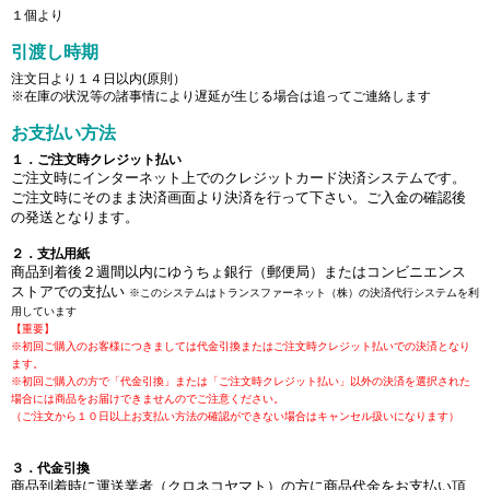
１個より
引渡し時期
注文日より１４日以内(原則）
※在庫の状況等の諸事情により遅延が生じる場合は追ってご連絡します
お支払い方法
１．ご注文時クレジット払い
ご注文時にインターネット上でのクレジットカード決済システムです。
ご注文時にそのまま決済画面より決済を行って下さい。ご入金の確認後
の発送となります。
２．支払用紙
商品到着後２週間以内にゆうちょ銀行（郵便局）またはコンビニエンス
ストアでの支払い
※このシステムはトランスファーネット（株）の決済代行システムを利
用しています
【重要】
※初回ご購入のお客様につきましては代金引換またはご注文時クレジット払いでの決済となり
ます。
※初回ご購入の方で「代金引換」または「ご注文時クレジット払い」以外の決済を選択された
場合には商品をお届けできませんのでご注意ください。
（ご注文から１０日以上お支払い方法の確認ができない場合はキャンセル扱いになります）
３．代金引換
商品到着時に運送業者（クロネコヤマト）の方に商品代金をお支払い頂