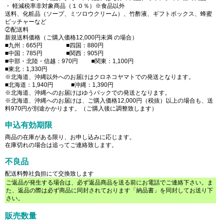
・ 軽減税率非対象商品（１０％）※食品以外
送料、化粧品（ソープ、ミツロウクリーム）、竹酢液、ギフトボックス、蜂蜜
ピッチャーなど
②配送料
新規送料価格（ご購入価格12,000円未満 の場合）
■九州：665円 ■四国：880円
■中国：785円 ■関西：905円
■中部・北陸・信越：970円 ■関東：1,100円
■東北：1,330円
※北海道、沖縄以外へのお届けはクロネコヤマトでの発送となります。
■北海道：1,940円 ■沖縄：1,390円
※北海道、沖縄へのお届けはゆうパックでの発送となります。
※北海道、沖縄へのお届けは、ご購入価格12,000円（税抜）以上の場合も、送
料970円が別途かかります。（ご購入後に調整致します）
申込有効期限
商品の在庫がある限り、お申し込みに応じます。
在庫切れの場合は追ってご連絡致します。
不良品
配送料弊社負担にて交換致します
ご返品が発生する場合は、必ず返品商品を送る前にお電話でご連絡下さい。ま
た、返品の際は必ず商品に同封されております「納品書」を同封してお送り下
さい。
販売数量